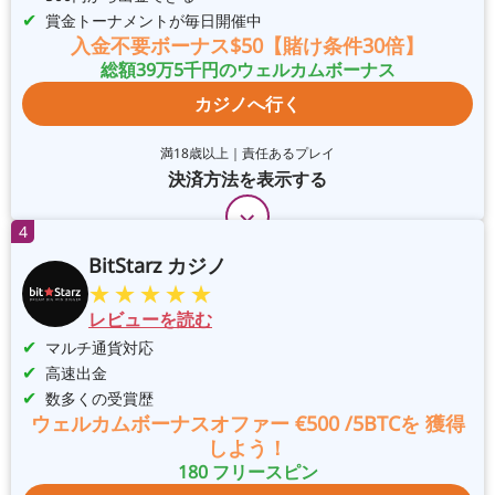
賞金トーナメントが毎日開催中
入金不要ボーナス$50【賭け条件30倍】
総額39万5千円のウェルカムボーナス
カジノへ行く
満18歳以上｜責任あるプレイ
決済方法を表示する
決済方法
4
もっと見る
BitStarz カジノ
レビューを読む
マルチ通貨対応
高速出金
数多くの受賞歴
ウェルカムボーナスオファー €500 /5BTCを 獲得
しよう！
180 フリースピン