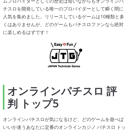
ムプロバイダーとしての歴史は短いながらもオンラインパ
チスロを開発している唯一のプロバイダーとして瞬く間に
人気を集めました。リリースしているゲームは10種類と多
くはありませんが、どのゲームもパチスロファンなら絶対
に楽しめるはずです！
オンラインパチスロ 評
判 トップ5
オンラインパチスロが気になるけど、どのゲームを遊べば
いいか迷うあなたに定番のオンラインカジノ パチスロ トッ