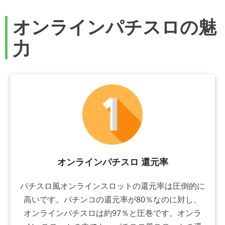
オンラインパチスロの魅
力
オンラインパチスロ 還元率
パチスロ風オンラインスロットの還元率は圧倒的に
高いです。パチンコの還元率が80％なのに対し、
オンラインパチスロは約97％と圧巻です。オンラ