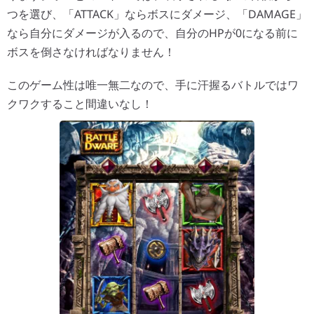
つを選び、「ATTACK」ならボスにダメージ、「DAMAGE」
なら自分にダメージが入るので、自分のHPが0になる前に
ボスを倒さなければなりません！
このゲーム性は唯一無二なので、手に汗握るバトルではワ
クワクすること間違いなし！