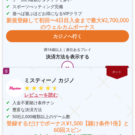
スポーツべッティング完備
遊べば遊ぶほどお得になるVIPクラブ
新規登録して初回〜4日目入金まで最大¥2,700,000
のウェルカムボーナス
カジノへ行く
満18歳以上｜責任あるプレイ
決済方法を表示する
決済方法
8
ホット
ミスティーノ カジノ
レビューを読む
入金不要賭け条件ナシ
豊富な決済方法
50社2,000種類以上のゲーム数
登録するだけでボーナス¥1,500【賭け条件1倍】と
60回スピン