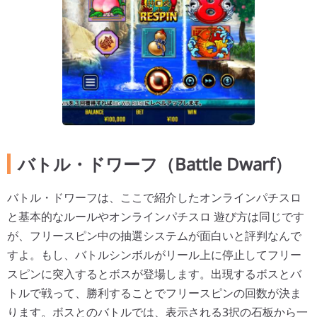
バトル・ドワーフ（Battle Dwarf）
バトル・ドワーフは、ここで紹介したオンラインパチスロ
と基本的なルールやオンラインパチスロ 遊び方は同じです
が、フリースピン中の抽選システムが面白いと評判なんで
すよ。もし、バトルシンボルがリール上に停止してフリー
スピンに突入するとボスが登場します。出現するボスとバ
トルで戦って、勝利することでフリースピンの回数が決ま
ります。ボスとのバトルでは、表示される3択の石板から一