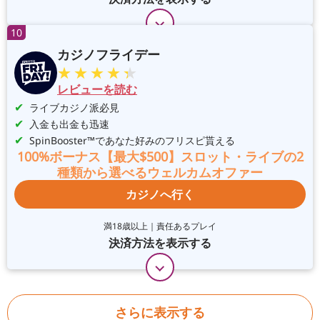
10
カジノフライデー
レビューを読む
ライブカジノ派必見
入金も出金も迅速
SpinBooster™であなた好みのフリスピ貰える
100%ボーナス【最大$500】スロット・ライブの2
種類から選べるウェルカムオファー
カジノへ行く
満18歳以上｜責任あるプレイ
決済方法を表示する
決済方法
もっと見る
さらに表示する