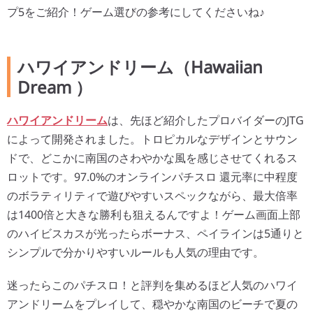
プ5をご紹介！ゲーム選びの参考にしてくださいね♪
ハワイアンドリーム（Hawaiian
Dream ）
ハワイアンドリーム
は、先ほど紹介したプロバイダーのJTG
によって開発されました。トロピカルなデザインとサウン
ドで、どこかに南国のさわやかな風を感じさせてくれるス
ロットです。97.0%のオンラインパチスロ 還元率に中程度
のボラティリティで遊びやすいスペックながら、最大倍率
は1400倍と大きな勝利も狙えるんですよ！ゲーム画面上部
のハイビスカスが光ったらボーナス、ペイラインは5通りと
シンプルで分かりやすいルールも人気の理由です。
迷ったらこのパチスロ！と評判を集めるほど人気のハワイ
アンドリームをプレイして、穏やかな南国のビーチで夏の