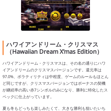
ハワイアンドリーム・クリスマス
（Hawaiian Dream X’mas Edition）
ハワイアンドリーム・クリスマスは、その名の通りにハワ
イアンドリームのクリスマスバージョンです。還元率は
97.0%、ボラティリティは中程度、ゲームのルールもほとん
ど同じですが、クリスマスバージョンではボーナスの契機
が継続率の高い赤7シンボルのみになり、勝利に特化したス
ペックに仕上がっています。
夏も冬もどっちも楽しみたくて、大きな勝利も狙いたいち