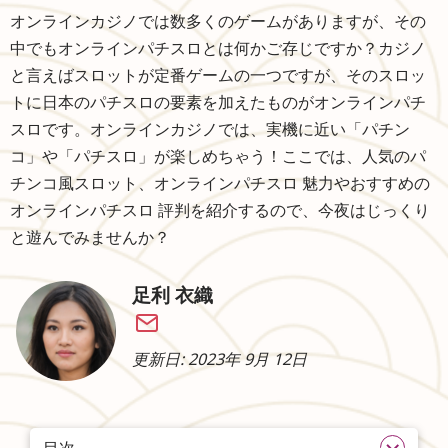
オンラインカジノでは数多くのゲームがありますが、その
中でもオンラインパチスロとは何かご存じですか？カジノ
と言えばスロットが定番ゲームの一つですが、そのスロッ
トに日本のパチスロの要素を加えたものがオンラインパチ
スロです。オンラインカジノでは、実機に近い「パチン
コ」や「パチスロ」が楽しめちゃう！
ここでは、人気のパ
チンコ風スロット、オンラインパチスロ 魅力やおすすめの
オンラインパチスロ 評判を紹介するので、今夜はじっくり
と遊んでみませんか？
足利 衣織
更新日: 2023年 9月 12日
目次