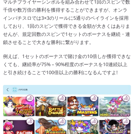
マルチプライヤーシンボルを組み合わせて1回のスピンで数
千倍や数万倍の勝利を獲得することができますが、オンラ
インパチスロでは3×3のリールに5通りのペイラインを採用
しており、1回のスピンで獲得できる金額が大きくはありま
せんが、規定回数のスピンで1セットのボーナスを継続・連
鎖させることで大きな勝利に繋がります。
例えば、1セットのボーナスで賭け金の10倍しか獲得できな
くても、継続率が75% – 90%程度のボーナスを10連続以上
と引き続けることで100倍以上の勝利になるんですよ!