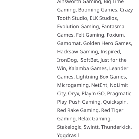
Ainsworth Gaming, Big Time
Gaming, Booming Games, Crazy
Tooth Studio, ELK Studios,
Evolution Gaming, Fantasma
Games, Felt Gaming, Foxium,
Gamomat, Golden Hero Games,
Hacksaw Gaming, Inspired,
IronDog, iSoftBet, Just for the
Win, Kalamba Games, Leander
Games, Lightning Box Games,
Microgaming, NetEnt, NoLimit
City, Oryx, Play'n GO, Pragmatic
Play, Push Gaming, Quickspin,
Red Rake Gaming, Red Tiger
Gaming, Relax Gaming,
Stakelogic, Swintt, Thunderkick,
Yggdrasil