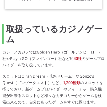
取扱っているカジノゲー
ム
カジーノカジノではGolden Hero（ゴールデンヒーロー）
社やPlay’n GO（プレインゴー）社など約
40社
のゲームプロ
バイダーを取り扱っています。
スロットはOiran Dream（花魁ドリーム）やGonzo’s
Quest（ゴンゾークエスト）など、
1,200種類
のスロットを
揃えており、新ゲームプロバイダーやフィーチャー購入機
能が出来るスロットなど様々なカテゴリーからゲームを検
索出来るので、自分にあったゲームをすぐに探せます。