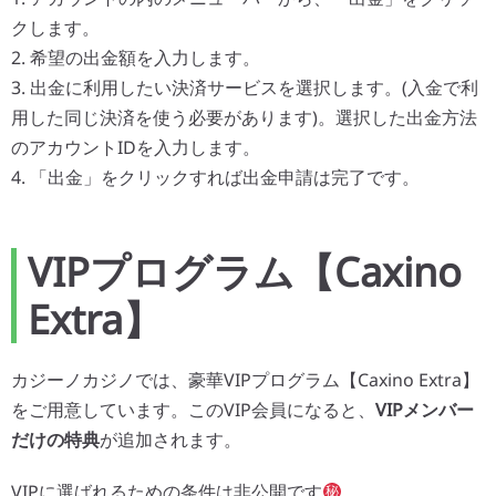
クします。
希望の出金額を入力します。
出金に利用したい決済サービスを選択します。(入金で利
用した同じ決済を使う必要があります)。選択した出金方法
のアカウントIDを入力します。
「出金」をクリックすれば出金申請は完了です。
VIPプログラム【Caxino
Extra】
カジーノカジノでは、豪華VІРプログラム【Сахіnо Ехtrа】
をご用意しています。このVIP会員になると、
VIPメンバー
だけの特典
が追加されます。
VIPに選ばれるための条件は非公開です