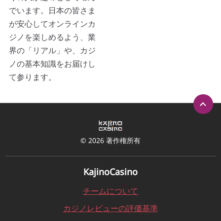
でいます。日本の皆さま
が安心してオンラインカ
ジノを楽しめるよう、業
界の「リアル」や、カジ
ノの基本知識をお届けし
て参ります。
© 2026 著作権所有
KajinoCasino
チームについて
カジノレビューの評価基準