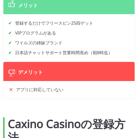
メリット
登録するだけでフリースピン25回ゲット
VIPプログラムがある
ワイルズの姉妹ブランド
日本語チャットサポート営業時間長め（朝8時迄）
デメリット
アプリに対応していない
Caxino Casinoの登録方
法