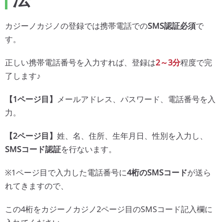
カジーノカジノの登録では携帯電話での
SMS認証必須
で
す。
正しい携帯電話番号を入力すれば、登録は
2～3分
程度で完
了します♪
【1ページ目】
メールアドレス、パスワード、電話番号を入
力。
【2ページ目】
姓、名、住所、生年月日、性別を入力し、
SMSコード認証
を行ないます。
※1ページ目で入力した電話番号に
4桁のSMSコード
が送ら
れてきますので、
この4桁をカジーノカジノ2ページ目のSMSコード記入欄に