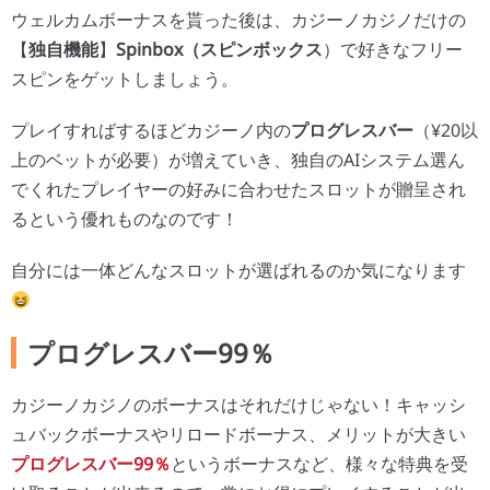
ウェルカムボーナスを貰った後は、カジーノカジノだけの
【
独自機能
】
Spinbox（スピンボックス
）で好きなフリー
スピンをゲットしましょう。
プレイすればするほどカジーノ内の
プログレスバー
（¥20以
上のベットが必要）が増えていき、独自のAIシステム選ん
でくれたプレイヤーの好みに合わせたスロットが贈呈され
るという優れものなのです！
自分には一体どんなスロットが選ばれるのか気になります
プログレスバー99％
カジーノカジノのボーナスはそれだけじゃない！キャッシ
ュバックボーナスやリロードボーナス、メリットが大きい
プログレスバー99％
というボーナスなど、様々な特典を受