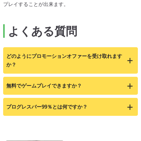
プレイすることが出来ます。
よくある質問
どのようにプロモーションオファーを受け取れます
か？
無料でゲームプレイできますか？
マイアカウントのマイプロフィールセクションから
Caxinoカジノからのプロモーションを有効または無効
を設定することができます。入金不要フリースピンな
プログレスバー99％とは何ですか？
はい、できます。無料でゲームを試したい場合は、
どのオファーを見逃さないように、配信同意を有効に
Caxinoからログアウトして、サイドバーのゲームをク
しておきましょう。
リックしましょう。ゲームロビーに移動して、スロッ
プログレスバー99％の報酬を請求すると、プログレス
トを選択すると無料でプレイできます。新しいスロッ
バーはすぐに99％のところまで進みます。 これによ
トを試してみたい、機能やルールを確認したい場合に