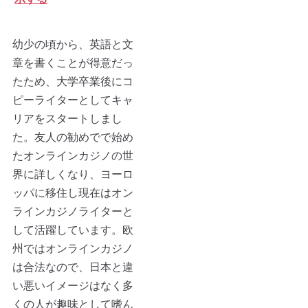
幼少の頃から、英語と文
章を書くことが得意だっ
たため、大学卒業後にコ
ピーライターとしてキャ
リアをスタートしまし
た。友人の勧めでで始め
たオンラインカジノの世
界に詳しくなり、ヨーロ
ッパに移住し現在はオン
ラインカジノライターと
して活躍しています。欧
州ではオンラインカジノ
は合法なので、日本と違
い悪いイメージはなく多
くの人が趣味として嗜ん