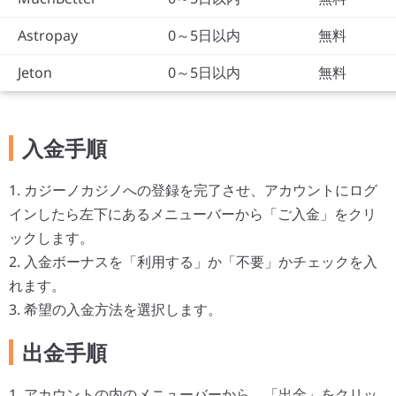
Astropay
0～5日以内
無料
Jeton
0～5日以内
無料
入金手順
カジーノカジノへの登録を完了させ、アカウントにログ
インしたら左下にあるメニューバーから「ご入金」をクリ
ックします。
入金ボーナスを「利用する」か「不要」かチェックを入
れます。
希望の入金方法を選択します。
出金手順
アカウントの内のメニューバーから、「出金」をクリッ