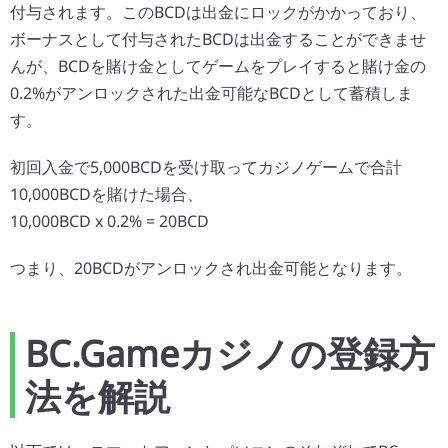
付与されます。このBCDは出金にロックがかかっており、
ボーナスとして付与されたBCDは出金することができませ
んが、BCDを賭け金としてゲームをプレイすると賭け金の
0.2%がアンロックされた出金可能なBCDとして蓄積しま
す。
初回入金で5,000BCDを受け取ってカジノゲームで合計
10,000BCDを賭けた場合、
10,000BCD x 0.2% = 20BCD
つまり、20BCDがアンロックされ出金可能となります。
BC.Gameカジノの登録方
法を解説