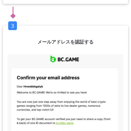
3
メールアドレスを認証する