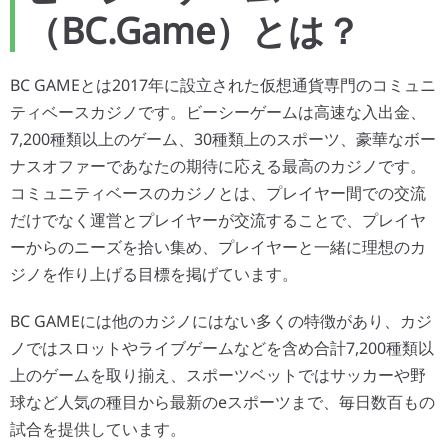
（BC.Game）とは？
BC GAMEとは2017年に設立された仮想通貨専門のコミュニ
ティベースカジノです。ビーシーゲームは高速な入出金、
7,200種類以上のゲーム、30種類上のスポーツ、豪華なボー
ナスオファーであなたの期待に応える最高のカジノです。
コミュニティベースのカジノとは、プレイヤー間での交流
だけでなく運営とプレイヤーが交流することで、プレイヤ
ーからのニーズを拾い集め、プレイヤーと一緒に理想のカ
ジノを作り上げる目標を掲げています。
BC GAMEには他のカジノにはない多くの特徴があり、カジ
ノではスロットやライブゲームなどを含め合計7,200種類以
上のゲームを取り揃え、スポーツベットではサッカーや野
球など人気の種目から最新のeスポーツまで、毎日数百もの
試合を提供しています。