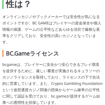
性は？
オンラインカジノやブックメーカーでは安全性が気になる
ポイントですが、BC GAMEはプレイヤーの資金保全や個人
情報の保護、ゲームの公平性などあらゆる項目で厳格な基
準をクリアしており、安全性の高いカジノとなっていま
す。
BC.Gameライセンス
bcgameは、プレイヤーに安全かつ安心できるプレイ環境
を提供するために、厳しい審査が実施されるキュラソーの
カジノライセンスを取得しており、ライセンスの下で合法
的に営業しています。また、Crypto Gambling Foundation
という仮想通貨カジノ関連の団体からゲーム確率の公平性
に関して認証を受けており、bc.gameが提供するゲーム結
果への透明性を担保しています。