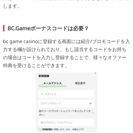
します。
BC.Gameボーナスコードは必要？
bc game casinoに登録する画面には紹介/プロモコードを入
力する欄が設けられており、もし該当するコードをお持ち
の場合はコードを入力し登録することで、様々なオファー
特典を受けることができます。