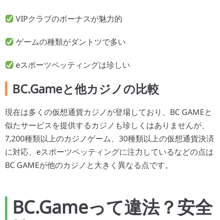
VIPクラブのボーナスが魅力的
ゲームの種類がダントツで多い
eスポーツベッティングは珍しい
BC.Gameと他カジノの比較
現在は多くの仮想通貨カジノが登場しており、BC GAMEと
似たサービスを提供するカジノも珍しくはありませんが、
7,200種類以上のカジノゲーム、30種類以上の仮想通貨決済
に対応、eスポーツベッティングに注力しているなどの点は
BC GAMEが他のカジノと大きく異なる点です。
BC.Gameって違法？安全