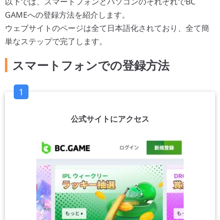
以下では、スマートフォンとパソコンのそれぞれでBC
GAMEへの登録方法を紹介します。
ウェブサイトのページは全て日本語化されており、全て簡
単なステップで完了します。
スマートフォンでの登録方法
1
公式サイトにアクセス