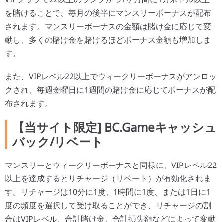
を賭けることで、毎月の後半にマンスリーボーナスが配布
されます。マンスリーボーナスの金額は賭け金に応じて変
動し、多くの賭け金を賭けるほどボーナス金額も増加しま
す。
また、VIPレベル22以上でウィークリーボーナスがアンロッ
クされ、毎週金曜日に1週間の賭け金に応じてボーナスが配
布されます。
【当サイト限定] BC.Gameキャッシュ
バック/リベート
マンスリーとウィークリーボーナスと同様に、VIPレベル22
以上を達成するとリチャージ（リベート）が有効化されま
す。リチャージは10分に1度、1時間に1度、または1日に1
度の頻度を選択して受け取ることができ、リチャージの割
合はVIPレベル、合計賭け金、合計損失額などによって変動