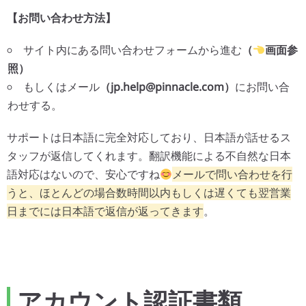
【お問い合わせ方法】
サイト内にある問い合わせフォームから進む
（
画面参
照）
もしくはメール
（
jp.help@pinnacle.com
）
にお問い合
わせする。
サポートは日本語に完全対応しており、日本語が話せるス
タッフが返信してくれます。翻訳機能による不自然な日本
語対応はないので、安心ですね
メールで問い合わせを行
うと、ほとんどの場合数時間以内もしくは遅くても翌営業
日までには日本語で返信が返ってきます
。
アカウント認証書類