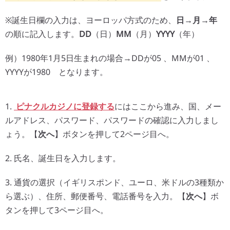
※誕生日欄の入力は、ヨーロッパ方式のため、
日→月→年
の順に記入します。
DD
（日）
MM
（月）
YYYY
（年）
例）1980年1月5日生まれの場合→DDが05 、MMが01 、
YYYYが1980 となります。
1.
ピナクルカジノに登録する
にはここから進み、国、メー
ルアドレス、パスワード、パスワードの確認に入力しまし
ょう。【
次へ
】ボタンを押して2ページ目へ。
2. 氏名、誕生日を入力します。
3. 通貨の選択（イギリスポンド、ユーロ、米ドルの3種類か
ら選ぶ）、住所、郵便番号、電話番号を入力。【
次へ
】ボ
タンを押して3ページ目へ。