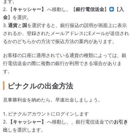
ます。
【
キャッシャー】
へ移動し、【
銀行電信送金
】
【
入
金
】を選択。
通貨
と
国
を選択すると、銀行振込の説明が画面上に表示
されるか、登録されたメールアドレスにEメールが送信され
るかのどちらかの方法で振込方法の案内があります。
お客様の口座に適用されている通貨の種類によっては、銀
行電信送金の際に複数の銀行が利用できる場合がありま
す。
ピナクルの出金方法
見事勝利金を納めたら、早速出金しましょう。
ピナクルアカウントにログインします
【キャッシャー】
へ移動し、、銀行電信送金での
お引き
出
しを選択します。