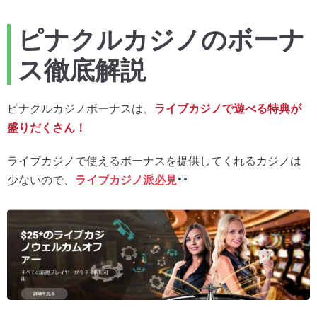
ピナクルカジノのボーナ
ス徹底解説
ピナクルカジノボーナスは、
ライブカジノで遊べる特典が
盛りだくさん！
ライブカジノで使えるボーナスを提供してくれるカジノは
少ないので、
ライブカジノ派必見