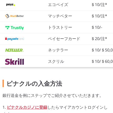
エコペイズ
＄10/注*
マッチベター
＄10/注*
トラストリー
＄10/-
ペイセーフカード
＄20/注*
ネッテラー
＄10/＄50,0
スクリル
＄10/＄60,0
ピナクルの入金方法
銀行送金を例にステップでご紹介させていただきます。
ピナクルカジノに登録
したらマイアカウントログインし