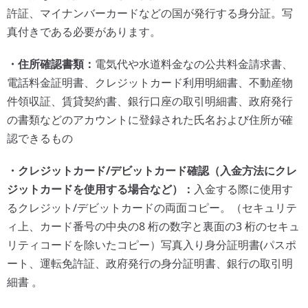
許証、マイナンバーカードなどの国が発行する身分証。写
真付きである必要があります。
・住所確認書類：
電気代や水道料金なの公共料金請求書、
電話料金証明書、クレジットカード利用明細書、不動産物
件領収証、賃貸契約書、銀行口座の取引明細書、政府発行
の書類などのアカウントに登録された氏名および住所が確
認できるもの
・クレジットカード/デビットカード確認（入金方法にクレ
ジットカードを使用する場合など）：
入金する際に使用す
るクレジット/デビットカードの両面コピー。（セキュリテ
ィ上、カード番号の中央の8 桁の数字と裏面の3 桁のセキュ
リティコードを除いたコピー）写真入り身分証明書(パスポ
ート、運転免許証、政府発行の身分証明書、銀行の取引明
細書 。