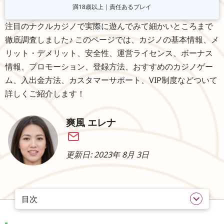
満18歳以上｜責任あるプレイ
注目のナクルカジノで実際に遊んでみて細かいところまで
徹底調査しました♪ このページでは、カジノの基本情報、メ
リット・デメリット、安全性、運営ライセンス、ボーナス
情報、プロモーション、登録方法、おすすめのカジノゲー
ム、入出金方法、カスタマーサポート、VIP制度などついて
詳しくご紹介します！
爽風 エレナ
更新日: 2023年 8月 3日
目次