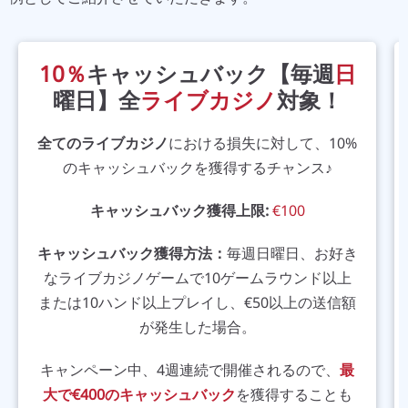
10％
キャッシュバック【毎週
日
曜日】全
ライブカジノ
対象！
全てのライブカジノ
における損失に対して、10%
のキャッシュバックを獲得するチャンス♪
キャッシュバック獲得上限:
€100
キャッシュバック獲得方法：
毎週日曜日、お好き
なライブカジノゲームで10ゲームラウンド以上
または10ハンド以上プレイし、€50以上の送信額
が発生した場合。
キャンペーン中、4週連続で開催されるので、
最
大で€400のキャッシュバック
を獲得することも