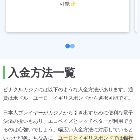
可能
入金方法一覧
ピナクルカジノには以下のような入金方法があります。通
貨は米ドル、ユーロ、イギリスポンドから選択可能です。
日本人プレイヤーがカジノから引き出すために便利な電子
決済の扱いもあり、エコペイズとマッチベターが利用でき
るのは心強いでしょう。幅広い入金方法に対応していると
いった印象。ちなみに、
ユーロとイギリスポンドでは
銀行