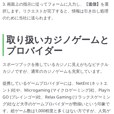
画面上の指示に従ってフォームに入力し、【
送信】
を選
択します。リクエストが完了すると、情報は引き出し処理
のために当社に送られます。
取り扱いカジノゲームと
プロバイダー
スポーツブックを推しているカジノに見えがちなピナクル
カジノですが、通常のカジノゲームも充実しています。
提携しているゲームプロバイダーには、NetEnt (ネットエ
ント)社や、Microgaming (マイクロゲーミング)社、Play’n
GO (プレインゴー)社、Relax Gaming (リラックスゲーミン
グ)社など大手のゲームプロバイダーが勢揃いという印象で
す。総ゲーム数は1,000程度と多くはない方ですが、人気ゲ