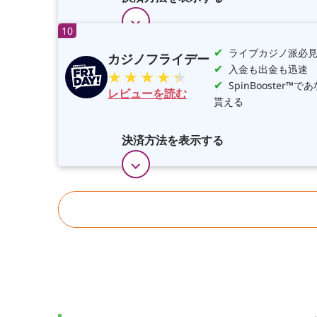
10
ライブカジノ派必
カジノフライデー
入金も出金も迅速
SpinBooster
レビューを読む
貰える
決済方法を表示する