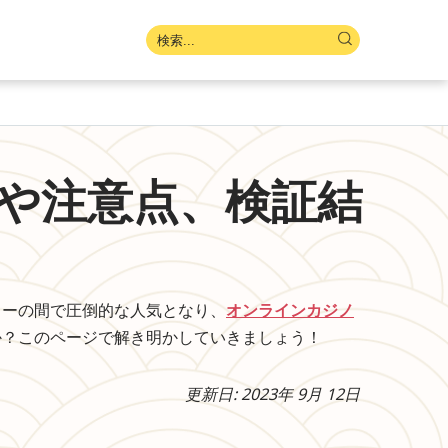
や注意点、検証結
ラーの間で圧倒的な人気となり、
オンラインカジノ
か？このページで解き明かしていきましょう！
更新日: 2023年 9月 12日