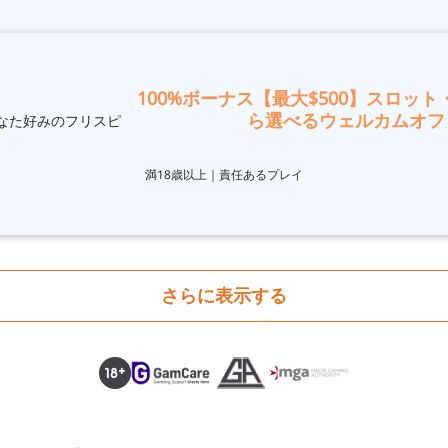
決済方法
見
100%ボーナス【最大$500】スロッ
ら選べるウェルカムオフ
™であなた好みのフリスピ
満18歳以上｜責任あるプレイ
決済方法
もっと
さらに表示する