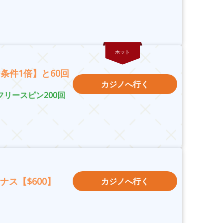
ホット
け条件1倍】と60回
カジノへ行く
リースピン200回
ス【$600】
カジノへ行く