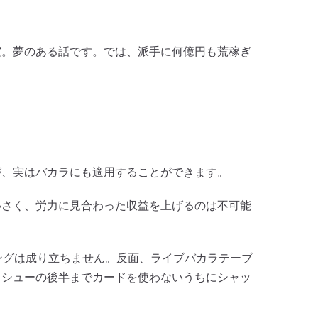
実。夢のある話です。では、派手に何億円も荒稼ぎ
が、実はバカラにも適用することができます。
小さく、労力に見合わった収益を上げるのは不可能
ングは成り立ちません。反面、ライブバカラテーブ
（シューの後半までカードを使わないうちにシャッ