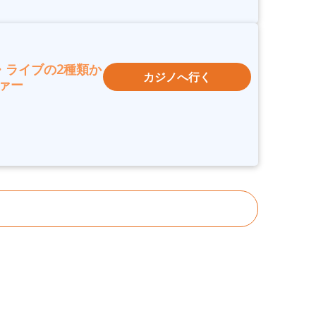
ト・ライブの2種類か
カジノへ行く
ァー
見る