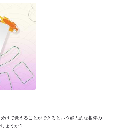
見分けて覚えることができるという超人的な相棒の
でしょうか？