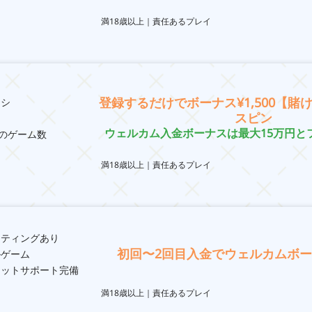
満18歳以上｜責任あるプレイ
決済方法
登録するだけでボーナス¥1,500【賭
ナシ
スピン
ウェルカム入金ボーナスは最大15万円とフ
上のゲーム数
満18歳以上｜責任あるプレイ
決済方法
ッティングあり
初回〜2回目入金でウェルカムボーナ
ゲーム
ャットサポート完備
満18歳以上｜責任あるプレイ