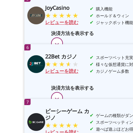
JoyCasino
購入機能
ホールド＆ウィン
レビューを読む
ジャックポット機
決済方法を表示する
6
22Bet カジノ
スポーツベット充
様々な仮想通貨に
レビューを読む
カジノゲーム多数
決済方法を表示する
7
ビーシーゲーム カ
ゲームの種類がダ
ジノ
スポーツべッティ
遊べば遊ぶほどお得
レビューを読む