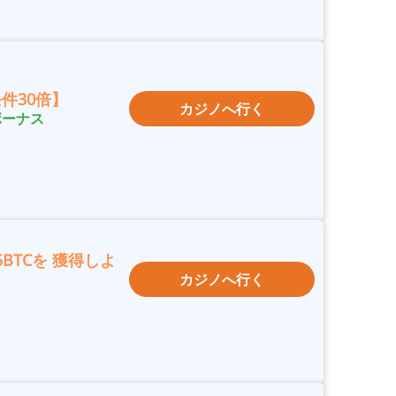
見る
件30倍】
カジノへ行く
ボーナス
見る
5BTCを 獲得しよ
カジノへ行く