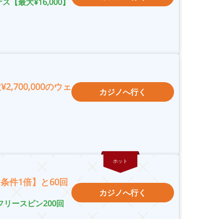
【最大¥16,000】
700,000のウェ
カジノへ行く
ホット
け条件1倍】と60回
カジノへ行く
リースピン200回