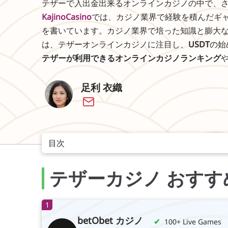
テザーで入出金出来るオンラインカジノの中で、
KajinoCasino
では、カジノ業界で経験を積んだギ
を書いています。
カジノ業界で培った知識と膨大
は、テザーオンラインカジノに注目し、
USDT
の始
テザーが利用できるオンラインカジノランキング
足利 衣織
目次
テザーカジノ おすす
1
betObet カジノ
100+ Live Games