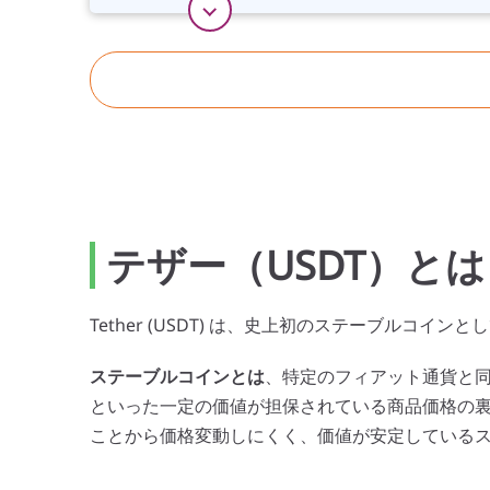
テザー（USDT）と
Tether (USDT) は、史上初のステーブルコイン
ステーブルコインとは
、特定のフィアット通貨と
といった一定の価値が担保されている商品価格の裏
ことから価格変動しにくく、価値が安定している