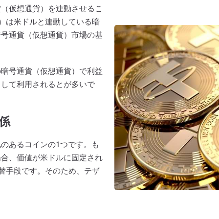
貨（仮想通貨）を連動させるこ
T）は米ドルと連動している暗
暗号通貨（仮想通貨）市場の基
の暗号通貨（仮想通貨）で利益
として利用されるとが多いで
係
のあるコインの1つです。も
場合、価値が米ドルに固定され
代替手段です。そのため、テザ
。