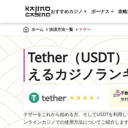
おすすめカジノ
ボーナス
攻略
ホーム
決済方法一覧
テザー
Tether（US
えるカジノラン
手
無
テザーをこれから始める方、そしてUSDTを利用
ンラインカジノでの使用方法についてご紹介しま