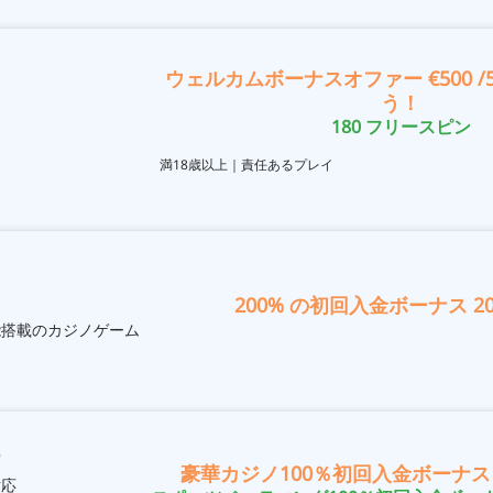
もっと
ウェルカムボーナスオファー €500 /
う！
180 フリースピン
満18歳以上｜責任あるプレイ
決済方法
200% の初回入金ボーナス 20
能搭載のカジノゲーム
決済方法
もっと
実
豪華カジノ100％初回入金ボーナス
対応