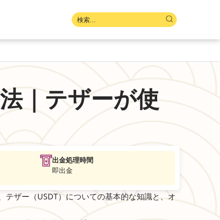
金方法｜テザーが使
出金処理時間
即出金
、テザー（USDT）についての基本的な知識と、オ