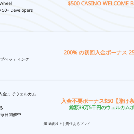
$500 CASINO WELCOME 
 Wheel
 50+ Developers
決済方法
200% の初回入金ボーナス 25
ライブベッティング
決済方法
もっと
入金までウェルカム
入金不要ボーナス$50【賭け条
総額39万5千円のウェルカム
る
が毎日開催中
満18歳以上｜責任あるプレイ
決済方法