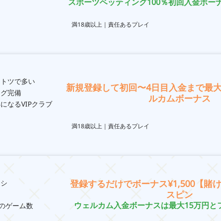
スポーツベッティング100％初回入金ボーナス
満18歳以上｜責任あるプレイ
決済方法
ントツで多い
新規登録して初回〜4日目入金まで最大¥2,
ング完備
ルカムボーナス
になるVIPクラブ
満18歳以上｜責任あるプレイ
決済方法
登録するだけでボーナス¥1,500【賭
ナシ
スピン
ウェルカム入金ボーナスは最大15万円とフ
上のゲーム数