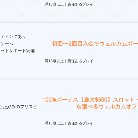
満18歳以上｜責任あるプレイ
決済方法
ッティングあり
初回〜2回目入金でウェルカムボーナ
ゲーム
ャットサポート完備
満18歳以上｜責任あるプレイ
決済方法
見
100%ボーナス【最大$500】スロッ
ら選べるウェルカムオフ
™であなた好みのフリスピ
満18歳以上｜責任あるプレイ
決済方法