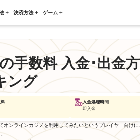
法
決済方法
ゲーム
DT）の手数料 入金･出
キング
数料
入金処理時間
料
即入金
してオンラインカジノを利用してみたいというプレイヤー向けに
す。