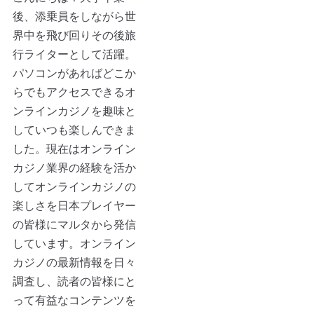
後、添乗員をしながら世
界中を飛び回りその後旅
行ライターとして活躍。
パソコンがあればどこか
らでもアクセスできるオ
ンラインカジノを趣味と
していつも楽しんできま
した。現在はオンライン
カジノ業界の経験を活か
してオンラインカジノの
楽しさを日本プレイヤー
の皆様にマルタから発信
しています。オンライン
カジノの最新情報を日々
調査し、読者の皆様にと
って有益なコンテンツを