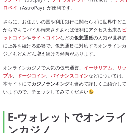
ロペイ
（AstroPay）が便利です。
さらに、お住まいの国や利用銀行に関わらずに世界中どこ
からでもモバイル端末さえあれば便利にアクセス出来る
ビ
ットコイン
や
ライトコイン
などの
仮想通貨
の人気が世界的
に上昇を続ける影響で、仮想通貨に対応するオンラインカ
ジノもどんどん増え続ける傾向があります。
オンラインカジノで人気の仮想通貨、
イーサリアム
、
リッ
プル
、
ドージコイン
、
バイナンスコイン
などについては、
本サイトにて
カジノランキング
も含めて詳しくご紹介して
いますので、チェックしてみてください
E-ウォレットでオンライ
ンカジノ