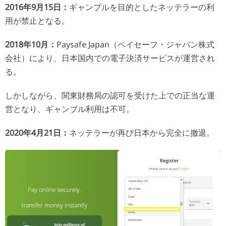
2016年9月15日：
ギャンブルを目的としたネッテラーの利
用が禁止となる。
2018年10月：
Paysafe Japan（ペイセーフ・ジャパン株式
会社）により、日本国内での電子決済サービスが運営され
る。
しかしながら、関東財務局の認可を受けた上での正当な運
営となり、ギャンブル利用は不可。
2020年4月21日：
ネッテラーが再び日本から完全に撤退。