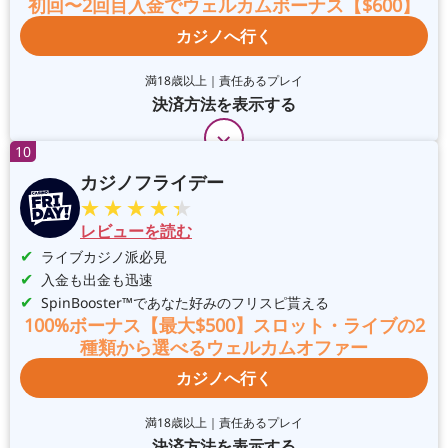
初回〜2回目入金でウェルカムボーナス【$600】
カジノへ行く
満18歳以上｜責任あるプレイ
決済方法を表示する
決済方法
10
カジノフライデー
レビューを読む
ライブカジノ派必見
入金も出金も迅速
SpinBooster™であなた好みのフリスピ貰える
100%ボーナス【最大$500】スロット・ライブの2
種類から選べるウェルカムオファー
カジノへ行く
満18歳以上｜責任あるプレイ
決済方法を表示する
決済方法