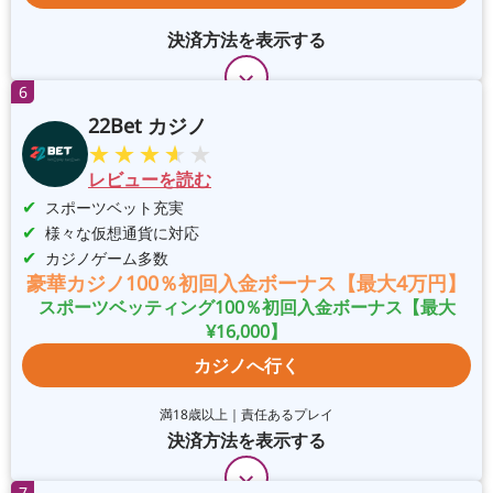
決済方法を表示する
決済方法
6
もっと見る
22Bet カジノ
レビューを読む
スポーツベット充実
様々な仮想通貨に対応
カジノゲーム多数
豪華カジノ100％初回入金ボーナス【最大4万円】
スポーツベッティング100％初回入金ボーナス【最大
¥16,000】
カジノへ行く
満18歳以上｜責任あるプレイ
決済方法を表示する
決済方法
7