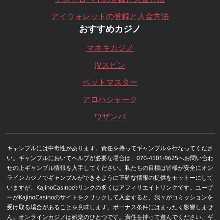
アイウォレットの登録と入金方法
おすすめカジノ
マネキカジノ
JVスピン
ベットマスター
アロハシャーク
ワザンバ
ギャンブルには中毒性があります。責任を持ってギャンブルを行なってくださ
い。ギャンブルにおいてヘルプが必要な場合は、070-4501-9625へお問い合わ
せの上ギャンブル情報を入手してください。私たちの目標は皆様が安全にオン
ラインカジノでギャンブルができるように正確な情報の提供をモットーにして
いますが、KajinoCasinoのリンクの多くはアフィリエイトリンクです。ユーザ
ーがKajinoCasinoのサイトをクリックして入金すると、我々がコミッションを
受け取る場合があることを意味します。ボーナス条件にはまったく影響しませ
ん。オンラインカジノは娯楽のひとつです。責任を持って遊んでください。ギ