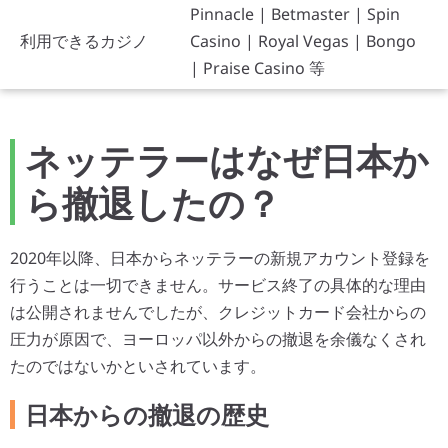
Pinnacle | Betmaster | Spin
利用できるカジノ
Casino | Royal Vegas | Bongo
| Praise Casino 等
ネッテラーはなぜ日本か
ら撤退したの？
2020年以降、日本からネッテラーの新規アカウント登録を
行うことは一切できません。サービス終了の具体的な理由
は公開されませんでしたが、クレジットカード会社からの
圧力が原因で、ヨーロッパ以外からの撤退を余儀なくされ
たのではないかといされています。
日本からの撤退の歴史