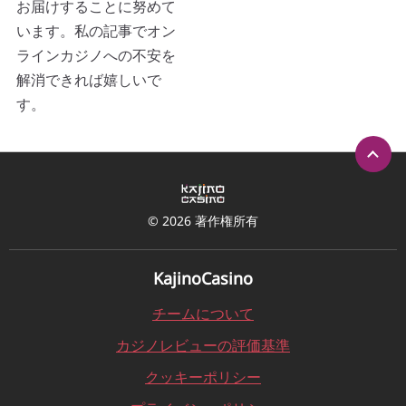
お届けすることに努めて
います。私の記事でオン
ラインカジノへの不安を
解消できれば嬉しいで
す。
© 2026 著作権所有
KajinoCasino
チームについて
カジノレビューの評価基準
クッキーポリシー