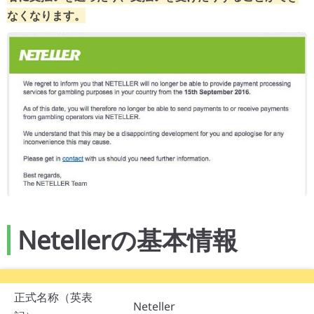
なくなります。
Netellerの基本情報
正式名称（英表
Neteller