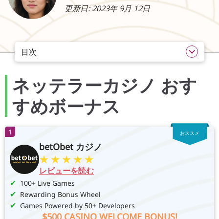
更新日: 2023年 9月 12日
目次
ネッテラーカジノ おす
すめボーナス
1
おススメ
betObet カジノ
レビューを読む
100+ Live Games
Rewarding Bonus Wheel
Games Powered by 50+ Developers
$500 CASINO WELCOME BONUS!