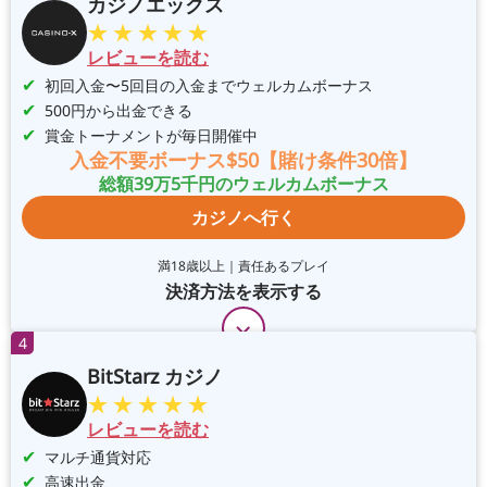
カジノエックス
レビューを読む
初回入金〜5回目の入金までウェルカムボーナス
500円から出金できる
賞金トーナメントが毎日開催中
入金不要ボーナス$50【賭け条件30倍】
総額39万5千円のウェルカムボーナス
カジノへ行く
満18歳以上｜責任あるプレイ
決済方法を表示する
決済方法
4
もっと見る
BitStarz カジノ
レビューを読む
マルチ通貨対応
高速出金