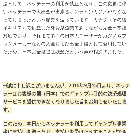
法として、ネッテラーの利用が禁止となり、この変更に伴
いネッテラーで入出金が出来るオンラインカジノがなくな
ってしまったという歴史を辿っています。カナダ（その後
イギリス）で創立した外資系企業でありながら完全日本語
対応であり、それまで多くの日本人ユーザーがカジノやブ
ックメーカーなどの入金および出金手段として愛用してい
たため、日本完全撤退は残念だという声が相次ぎました。
※誠に申し訳ございませんが、2016年9月15日より、ネッテ
ラーはお客様の国（日本）でのギャンブル目的の決済処理
サービスを提供できなくなりました旨をお知らせいたしま
す。
このため、本日からネッテラーを利用してギャンブル事業
者に支払いを送ったり、支払いを受けたりすることができ